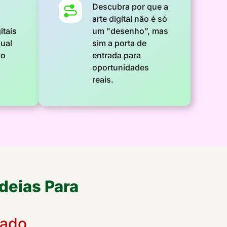
Descubra por que a
arte digital não é só
itais
um "desenho”, mas
ual
sim a porta de
no
entrada para
oportunidades
reais.
deias Para
tado