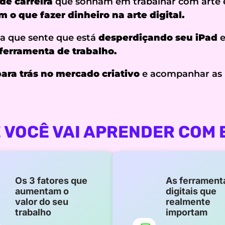
de carreira
que sonham em trabalhar com arte e
 o que fazer dinheiro na arte digital.
va que sente que está
desperdiçando seu iPad
e
ferramenta de trabalho.
ara trás no mercado criativo
e acompanhar as 
E VOCÊ VAI APRENDER COM 
Os 3 fatores que
As ferrament
aumentam o
digitais que
valor do seu
realmente
trabalho
importam