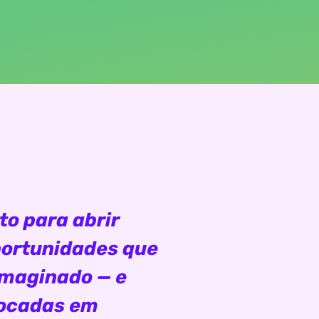
to para abrir
portunidades que
imaginado — e
locadas em