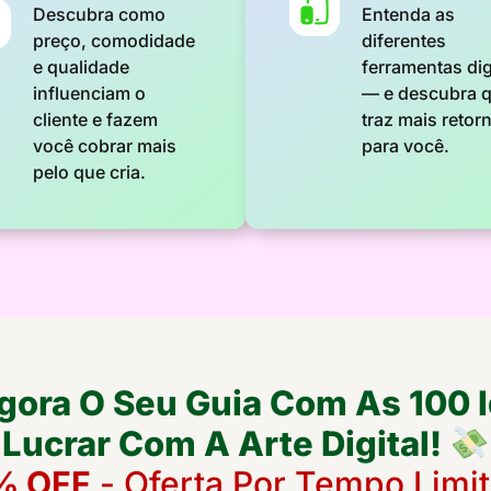
Descubra como
Entenda as
preço, comodidade
diferentes
e qualidade
ferramentas dig
influenciam o
— e descubra q
cliente e fazem
traz mais retor
você cobrar mais
para você.
pelo que cria.
gora O Seu Guia Com As 100 I
Lucrar Com A Arte Digital!
% OFF
- Oferta Por Tempo Limi