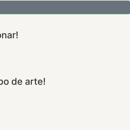
onar!
o de arte!