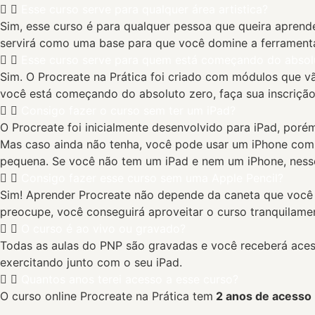
Esse curso serve para qualquer área artistica?
Sim, esse curso é para qualquer pessoa que queira aprende
servirá como uma base para que você domine a ferramenta 
Esse curso serve para quem está começando do absol
Sim. O Procreate na Prática foi criado com módulos que v
você está começando do absoluto zero, faça sua inscrição 
Consigo fazer o curso sem ter um iPad?
O Procreate foi inicialmente desenvolvido para iPad, poré
Mas caso ainda não tenha, você pode usar um iPhone com 
pequena. Se você não tem um iPad e nem um iPhone, nesse
Consigo fazer esse curso sem uma Apple Pencil?
Sim! Aprender Procreate não depende da caneta que você 
preocupe, você conseguirá aproveitar o curso tranquilame
O curso é ao vivo ou gravado?
Todas as aulas do PNP são gravadas e você receberá acesso 
exercitando junto com o seu iPad.
Quantos anos terei acesso a esse curso?
O curso online Procreate na Prática tem
2 anos de acesso