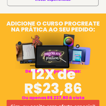
ADICIONE O CURSO PROCREATE
NA PRÁTICA AO SEU PEDIDO:
12X de
De R$ 297,00 por apenas:
R$23,86
Ou apenas R$ 237,60 à vista