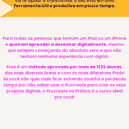
vai te ajudar a transformar o seu iPad em uma
ferramenta útil e produtiva em pouco tempo.
Pra quem é indicado?
Para todas as pessoas que tenham um iPad ou um iPhone
e
queiram aprender a desenhar digitalmente
, mesmo
que estejam começando do absoluto zero e que não
tenham nenhuma experiência com digital.
Esse é um
método aprovado por mais de 1232 alunas
,
das mais diversas áreas e com os mais diferentes iPads!
Se você não quer mais ficar sofrendo sozinha e perdendo
tempo por não saber usar o Procreate para criar os seus
projetos digitais, o Procreate na Prática é o curso ideal
pra você!
O que você vai
encontrar no PNP: