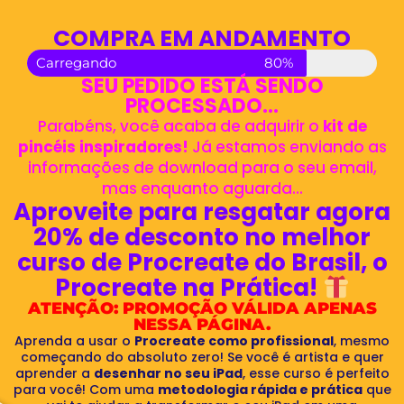
COMPRA EM ANDAMENTO
Carregando
80%
SEU PEDIDO ESTÁ SENDO
PROCESSADO...
Parabéns, você acaba de adquirir o
kit de
pincéis inspiradores!
Já estamos enviando as
informações de download para o seu email,
mas enquanto aguarda...
Aproveite para resgatar agora
20% de desconto no melhor
curso de Procreate do Brasil, o
Procreate na Prática!
ATENÇÃO: PROMOÇÃO VÁLIDA APENAS
NESSA PÁGINA.
Aprenda a usar o
Procreate como profissional
, mesmo
começando do absoluto zero! Se você é artista e quer
aprender a
desenhar no seu iPad
, esse curso é perfeito
para você! Com uma
metodologia rápida e prática
que